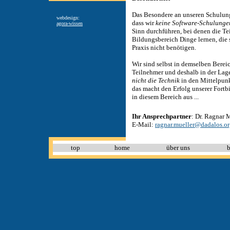
Das Besondere an unseren Schulung
webdesign:
dass wir
keine Software-Schulunge
agora-wissen
Sinn durchführen, bei denen die T
Bildungsbereich Dinge lernen, die s
Praxis nicht benötigen.
Wir sind selbst in demselben Bereic
Teilnehmer und deshalb in der Lage
nicht die Technik
in den Mittelpunk
das macht den Erfolg unserer For
in diesem Bereich aus ...
Ihr Ansprechpartner
:
Dr. Ragnar M
E-Mail:
ragnar.mueller@dadalos.o
top
home
über uns
b