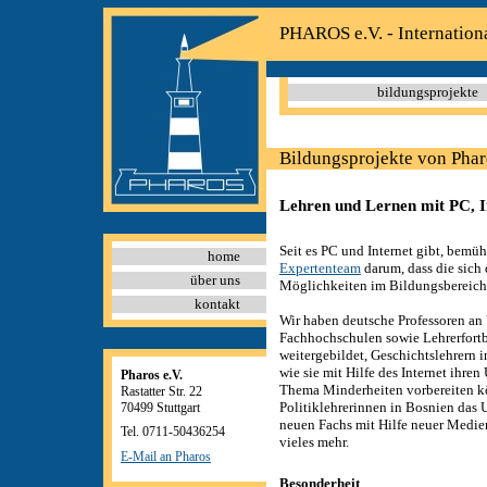
PHAROS e.V. - Internation
bildungsprojekte
Bildungsprojekte von Phar
Lehren und Lernen mit PC, I
Seit es PC und Internet gibt, bemüh
home
Expertenteam
darum, dass die sich
über uns
Möglichkeiten im Bildungsbereich
kontakt
Wir haben deutsche Professoren an
Fachhochschulen sowie Lehrerfortb
weitergebildet, Geschichtslehrern 
wie sie mit Hilfe des Internet ihren
Pharos e.V.
Thema Minderheiten vorbereiten k
Rastatter Str. 22
Politiklehrerinnen in Bosnien das U
70499 Stuttgart
neuen Fachs mit Hilfe neuer Medie
Tel. 0711-50436254
vieles mehr.
E-Mail an Pharos
Besonderheit