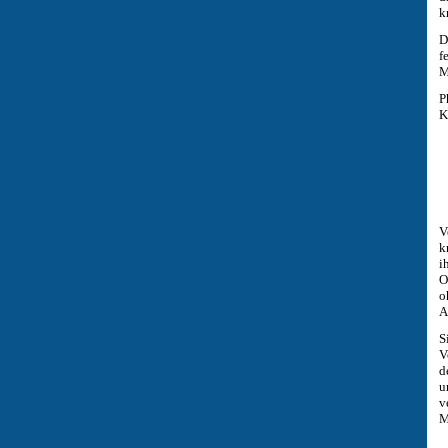
k
D
f
M
P
K
V
k
i
O
o
A
S
V
d
u
v
M