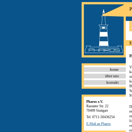
P
H
H
V
home
k
über uns
s
k
kontakt
B
S
M
Pharos e.V.
Rastatter Str. 22
D
70499 Stuttgart
r
r
Tel. 0711-50436254
l
E-Mail an Pharos
e
e