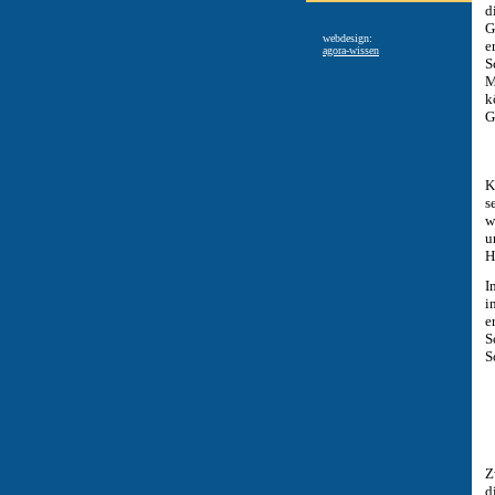
d
G
webdesign:
e
agora-wissen
S
M
k
G
K
s
w
u
H
I
i
e
S
S
Z
d