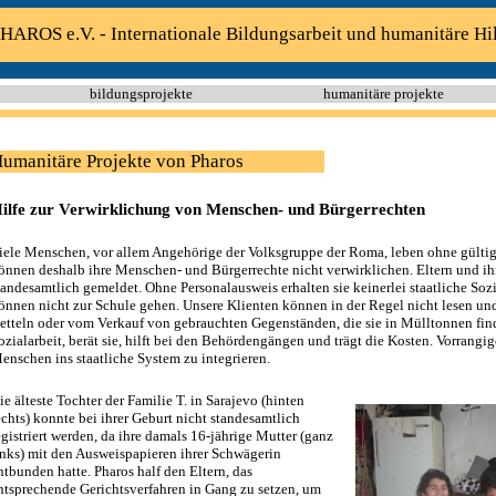
HAROS e.V. - Internationale Bildungsarbeit und humanitäre Hi
bildungsprojekte
humanitäre projekte
umanitäre Projekte von Pharos
ilfe zur Verwirklichung von Menschen- und Bürgerrechten
iele Menschen, vor allem Angehörige der Volksgruppe der Roma, leben ohne gülti
önnen deshalb ihre Menschen- und Bürgerrechte nicht verwirklichen. Eltern und ih
tandesamtlich gemeldet. Ohne Personalausweis erhalten sie keinerlei staatliche Soz
önnen nicht zur Schule gehen. Unsere Klienten können in der Regel nicht lesen un
etteln oder vom Verkauf von gebrauchten Gegenständen, die sie in Mülltonnen find
ozialarbeit, berät sie, hilft bei den Behördengängen und trägt die Kosten. Vorrangiges
enschen ins staatliche System zu integrieren.
ie älteste Tochter der Familie T. in Sarajevo (hinten
echts) konnte bei ihrer Geburt nicht standesamtlich
egistriert werden, da ihre damals 16-jährige Mutter (ganz
inks) mit den Ausweispapieren ihrer Schwägerin
ntbunden hatte. Pharos half den Eltern, das
ntsprechende Gerichtsverfahren in Gang zu setzen, um