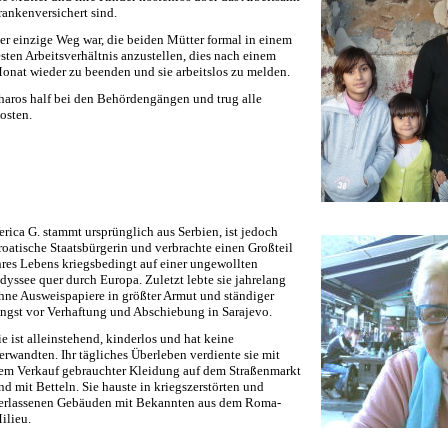
rankenversichert sind.
er einzige Weg war, die beiden Mütter formal in einem
esten Arbeitsverhältnis anzustellen, dies nach einem
onat wieder zu beenden und sie arbeitslos zu melden.
haros half bei den Behördengängen und trug alle
osten.
erica G. stammt ursprünglich aus Serbien, ist jedoch
roatische Staatsbürgerin und verbrachte einen Großteil
hres Lebens kriegsbedingt auf einer ungewollten
dyssee quer durch Europa. Zuletzt lebte sie jahrelang
hne Ausweispapiere in größter Armut und ständiger
ngst vor Verhaftung und Abschiebung in Sarajevo.
ie ist alleinstehend, kinderlos und hat keine
erwandten. Ihr tägliches Überleben verdiente sie mit
em Verkauf gebrauchter Kleidung auf dem Straßenmarkt
nd mit Betteln. Sie hauste in kriegszerstörten und
erlassenen Gebäuden mit Bekannten aus dem Roma-
ilieu.