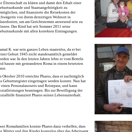
ie Elternschaft zu klären und damit den Erhalt einer
eburtsurkunde und Staatsangehörigkeit zu
rmöglichen, und finanzierte die Reisekosten der
chwägerin von ihrem derzeitigen Wohnort in
azedonien, um am Gerichtstermin anwesend sein zu
önnen. Das Kind hat seit Sommer 2011 seine
eburtsurkunde mit allen korrekten Eintragungen.
amal K. war sein ganzes Leben staatenlos, da er bei
einer Geburt 1945 nicht standesamtlich gemeldet
orden war. In den letzten Jahren lebte er vom Betteln
nd hauste mit gestrandeten Roma in einem besetzten
aus.
m Oktober 2010 erreichte Pharos, dass er nachträglich
ns Geburtsregister eingetragen werden konnte. Nun hat
r einen Personalausweis und Reisepass, und kann
ozialleistungen beantragen. Bis zur Bewilligung der
ozialhilfe finanziert Pharos seinen Lebensunterhalt.
wei Romafamilien konnte Pharos dazu verhelfen, dass
ie Mütter und ihre Kinder kostenlos über das Arbeitsamt