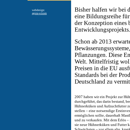
Bisher halfen wir bei
webdesign:
agora-wissen
eine Bildungsreihe für
der Konzeption eines 
Entwicklungsprojekts
Schon ab 2013 erwart
Bewässerungssysteme,
Pflanzungen. Diese Ent
Welt. Mittelfristig wo
Preisen in die EU aus
Standards bei der Pro
Deutschland zu vermit
2007 haben wir ein Projekt zur Hü
durchgeführt, das darin bestand, b
Hühnerküken und Aufzuchtfutter z
stellen – eine notwendige Erstinves
ermöglichen sollte, dauerhaft Mas
und zu verkaufen. Mit dem Erlös – s
sie neue Hühnerküken und Futter ka
Schwächsten – vor allem alte, kra