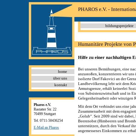
PHAROS e.V. - Internation
bildungsprojekte
Humanitäre Projekte von P
Hilfe zu einer nachhaltigen 
Bei unseren Bemühungen, eine nac
home
anzustoßen, konzentrieren wir uns
über uns
isolierte Dorf Fakovici an der Gren
Landbevölkerung lebt seit dem Krie
kontakt
Armutsgrenze, erhält keinerlei Sozi
von Subsistenzwirtschaft und in Ei
Gelegenheitsarbeit oder winzigen
Pharos e.V.
Mit dem Ort verbindet uns eine jah
Rastatter Str. 22
Zusammenarbeit mit dem engagiert
70499 Stuttgart
„Golub“. Seit 2009 sind wir dabei,
Tel. 0711-50436254
Beerenobst (Himbeeren und Brombe
unterstützen, durch den Verkauf ihr
E-Mail an Pharos
angemessenes Einkommen zu erhal