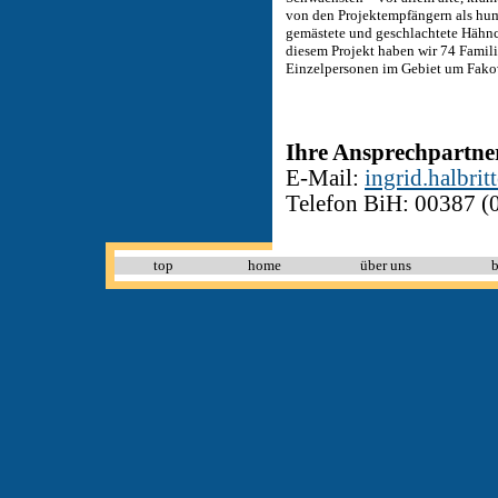
von den Projektempfängern als hum
gemästete und geschlachtete Hähnc
diesem Projekt haben wir 74 Famil
Einzelpersonen im Gebiet um Fakov
Ihre Ansprechpartne
E-Mail:
ingrid
.
h
albrit
Telefon BiH: 00387 (
top
home
über uns
b