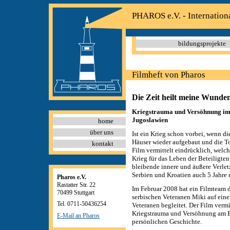
PHAROS e.V. - Internation
bildungsprojekte
Filmheft von Pharos
Die Zeit heilt meine Wunden
Kriegstrauma und Versöhnung im
Jugoslawien
home
über uns
Ist ein Krieg schon vorbei, wenn di
Häuser wieder aufgebaut und die T
kontakt
Film vermittelt eindrücklich, welch
Krieg für das Leben der Beteiligten
bleibende innere und äußere Verle
Serbien und Kroatien auch 5 Jahre 
Pharos e.V.
Rastatter Str. 22
Im Februar 2008 hat ein Filmteam 
70499 Stuttgart
serbischen Veteranen Miki auf eine
Tel. 0711-50436254
Veteranen begleitet. Der Film verm
Kriegstrauma und Versöhnung am B
E-Mail an Pharos
persönlichen Geschichte.