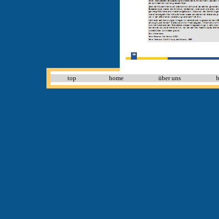
top
home
über uns
b