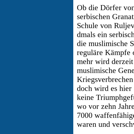
Ob die Dörfer vo
serbischen Granate
Schule von Ruljev
dmals ein serbisc
die muslimische S
reguläre Kämpfe 
mehr wird derzeit
muslimische Gener
Kriegsverbrechen v
doch wird es hier
keine Triumphgefü
wo vor zehn Jahre
7000 waffenfähi
waren und versc