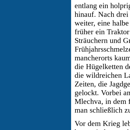
entlang ein holpr
hinauf. Nach drei
weiter, eine halbe
früher ein Traktor
Sträuchern und G
Frühjahrsschmelze
mancherorts kaum
die Hügelketten 
die wildreichen L
Zeiten, die Jagdg
gelockt. Vorbei a
Mlechva, in dem 
man schließlich z
Vor dem Krieg leb