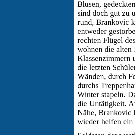
Blusen, gedeckte
sind doch gut zu 
rund, Brankovic kl
entweder gestorbe
rechten Flügel de
wohnen die alten 
Klassenzimmern u
die letzten Schüle
Wänden, durch Fen
durchs Treppenhau
Winter stapeln. D
die Untätigkeit. A
Nähe, Brankovic 
wieder helfen ein