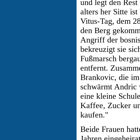
und legt den Rest
alters her Sitte i
Vitus-Tag, dem 28
den Berg gekomme
Angriff der bosni
bekreuzigt sie si
Fußmarsch bergauf
entfernt. Zusamme
Brankovic, die i
schwärmt Andric v
eine kleine Schule
Kaffee, Zucker un
kaufen."
Beide Frauen hatt
Jahren eingeheira