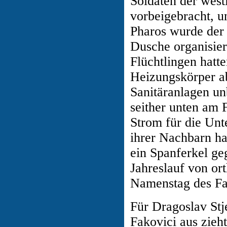
Soldaten der west
vorbeigebracht, u
Pharos wurde der 
Dusche organisie
Flüchtlingen hatt
Heizungskörper ab
Sanitäranlagen u
seither unten am 
Strom für die Unt
ihrer Nachbarn h
ein Spanferkel ge
Jahreslauf von or
Namenstag des Fa
Für Dragoslav Stj
Fakovici aus zieh