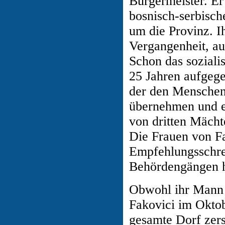
Bürgermeister. Er
bosnisch-serbisc
um die Provinz. I
Vergangenheit, au
Schon das soziali
25 Jahren aufgege
der den Menschen 
übernehmen und e
von dritten Mächt
Die Frauen von Fa
Empfehlungsschrei
Behördengängen hi
Obwohl ihr Mann 
Fakovici im Okto
gesamte Dorf zer