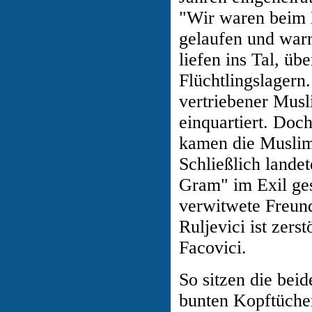
"Wir waren beim 
gelaufen und warn
liefen ins Tal, üb
Flüchtlingslagern
vertriebener Musl
einquartiert. Doc
kamen die Muslime
Schließlich lande
Gram" im Exil ges
verwitwete Freund
Ruljevici ist zers
Facovici.
So sitzen die beid
bunten Kopftüche