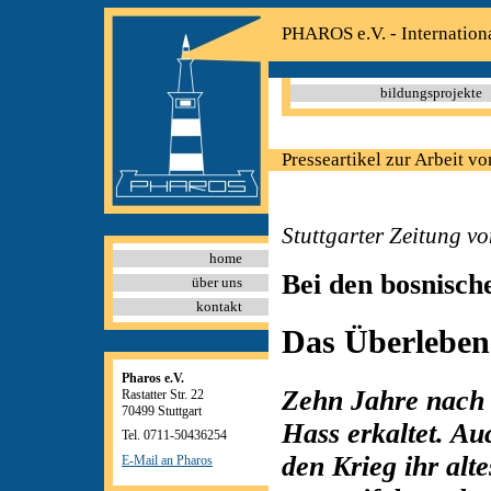
PHAROS e.V. - Internation
bildungsprojekte
Presseartikel zur Arbeit vo
Stuttgarter Zeitung v
home
Bei den bosnisch
über uns
kontakt
Das Überleben 
Pharos e.V.
Zehn Jahre nach 
Rastatter Str. 22
70499 Stuttgart
Hass erkaltet. A
Tel. 0711-50436254
den Krieg ihr alt
E-Mail an Pharos