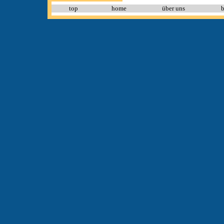
top
home
über uns
b