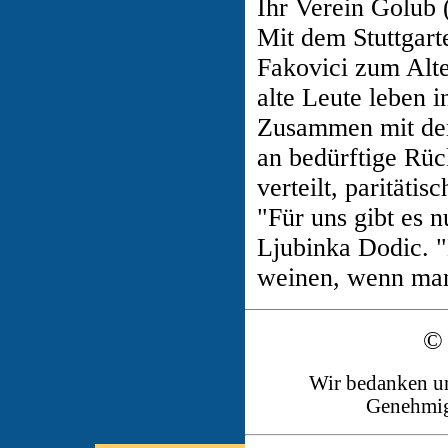
Ihr Verein Golub 
Mit dem Stuttgart
Fakovici zum Alt
alte Leute leben 
Zusammen mit de
an bedürftige Rü
verteilt, paritäti
"Für uns gibt es 
Ljubinka Dodic. 
weinen, wenn man 
© 
Wir bedanken un
Genehmig