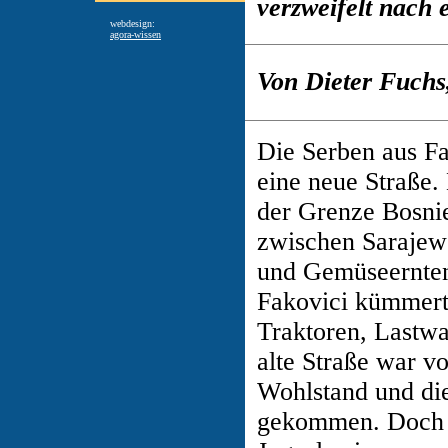
verzweifelt nach
webdesign:
agora-wissen
Von Dieter Fuchs
Die Serben aus Fa
eine neue Straße. 
der Grenze Bosni
zwischen Sarajewo
und Gemüseernten.
Fakovici kümmert
Traktoren, Lastw
alte Straße war v
Wohlstand und die
gekommen. Doch d