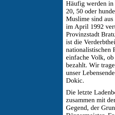
Häufig werden in
20, 50 oder hunde
Muslime sind aus
im April 1992 vert
Provinzstadt Brat
ist die Verderbthe
nationalistischen
einfache Volk, ob
bezahlt. Wir trage
unser Lebensende"
Dokic.
Die letzte Ladenbe
zusammen mit der 
Gegend, der Grun