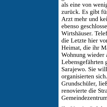
als eine von weni
zurück. Es gibt f
Arzt mehr und kei
ebenso geschlosse
Wirtshäuser. Tele
die Letzte hier v
Heimat, die ihr Ma
Wohnung wieder a
Lebensgefährten g
Sarajewo. Sie wil
organisierten sic
Grundschüler, ließ
renovierte die St
Gemeindezentrum